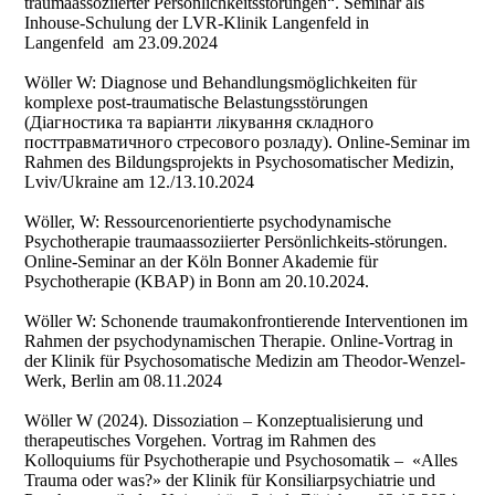
traumaassoziierter Persönlichkeitsstörungen“. Seminar als
Inhouse-Schulung der LVR-Klinik Langenfeld in
Langenfeld am 23.09.2024
Wöller W: Diagnose und Behandlungsmöglichkeiten für
komplexe post-traumatische Belastungsstörungen
(Діагностика та варіанти лікування складного
посттравматичного стресового розладу). Online-Seminar im
Rahmen des Bildungsprojekts in Psychosomatischer Medizin,
Lviv/Ukraine am 12./13.10.2024
Wöller, W: Ressourcenorientierte psychodynamische
Psychotherapie traumaassoziierter Persönlichkeits-störungen.
Online-Seminar an der Köln Bonner Akademie für
Psychotherapie (KBAP) in Bonn am 20.10.2024.
Wöller W: Schonende traumakonfrontierende Interventionen im
Rahmen der psychodynamischen Therapie. Online-Vortrag in
der Klinik für Psychosomatische Medizin am Theodor-Wenzel-
Werk, Berlin am 08.11.2024
Wöller W (2024). Dissoziation – Konzeptualisierung und
therapeutisches Vorgehen. Vortrag im Rahmen des
Kolloquiums für Psychotherapie und Psychosomatik – «Alles
Trauma oder was?» der Klinik für Konsiliarpsychiatrie und