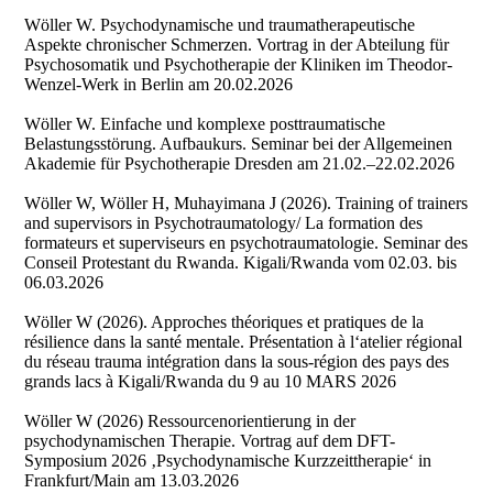
Wöller W. Psychodynamische und traumatherapeutische
Aspekte chronischer Schmerzen. Vortrag in der Abteilung für
Psychosomatik und Psychotherapie der Kliniken im Theodor-
Wenzel-Werk in Berlin am 20.02.2026
Wöller W. Einfache und komplexe posttraumatische
Belastungsstörung. Aufbaukurs. Seminar bei der Allgemeinen
Akademie für Psychotherapie Dresden am 21.02.–22.02.2026
Wöller W, Wöller H, Muhayimana J (2026). Training of trainers
and supervisors in Psychotraumatology/ La formation des
formateurs et superviseurs en psychotraumatologie. Seminar des
Conseil Protestant du Rwanda. Kigali/Rwanda vom 02.03. bis
06.03.2026
Wöller W (2026). Approches théoriques et pratiques de la
résilience dans la santé mentale. Présentation à l‘atelier régional
du réseau trauma intégration dans la sous-région des pays des
grands lacs à Kigali/Rwanda du 9 au 10 MARS 2026
Wöller W (2026) Ressourcenorientierung in der
psychodynamischen Therapie. Vortrag auf dem DFT-
Symposium 2026 ‚Psychodynamische Kurzzeittherapie‘ in
Frankfurt/Main am 13.03.2026