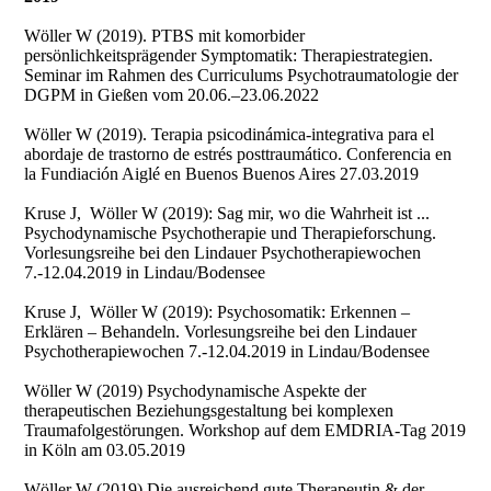
Wöller W (2019). PTBS mit komorbider
persönlichkeitsprägender Symptomatik: Therapiestrategien.
Seminar im Rahmen des Curriculums Psychotraumatologie der
DGPM in Gießen vom 20.06.–23.06.2022
Wöller W (2019). Terapia psicodinámica-integrativa para el
abordaje de trastorno de estrés posttraumático. Conferencia en
la Fundiación Aiglé en Buenos Buenos Aires 27.03.2019
Kruse J, Wöller W (2019): Sag mir, wo die Wahrheit ist ...
Psychodynamische Psychotherapie und Therapieforschung.
Vorlesungsreihe bei den Lindauer Psychotherapiewochen
7.-12.04.2019 in Lindau/Bodensee
Kruse J, Wöller W (2019): Psychosomatik: Erkennen –
Erklären – Behandeln. Vorlesungsreihe bei den Lindauer
Psychotherapiewochen 7.-12.04.2019 in Lindau/Bodensee
Wöller W (2019) Psychodynamische Aspekte der
therapeutischen Beziehungsgestaltung bei komplexen
Traumafolgestörungen. Workshop auf dem EMDRIA-Tag 2019
in Köln am 03.05.2019
Wöller W (2019) Die ausreichend gute Therapeutin & der